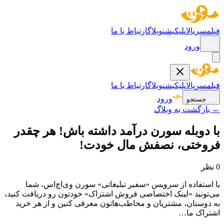
فیلم
سریال
اپلیکیشن
وبلاگ
ارتباط با ما
ورود
فیلم
سریال
اپلیکیشن
وبلاگ
ارتباط با ما
ورود
جستجو
← بازگشت به وبلاگ
با دوبله سورن درآمد داشته باش! هر چقدر
فروختی، نصفش مال خودت!
0
نظر
با استفاده از سرویس «سفیر تبلیغاتی» سورن وی‌اچ‌اس، شما
می‌تونید «لینک اختصاصی فروش اشتراک» خودتون رو دریافت کنید،
به دوستان، مشتریان و مخاطب‌هاتون معرفی کنین و از هر خرید
اشتراک ما…